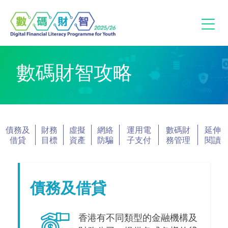
數碼財智攻略
債務及
財務
虛擬
網絡
運用電
數碼財
延伸
借貸
目標
資產
防騙
子支付
務管理
閱讀
債務及借貸
香港有不同類型的金融機構及